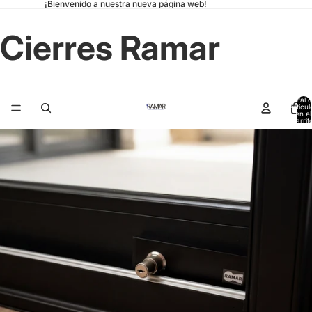
¡Bienvenido a nuestra nueva página web!
Cierres Ramar
Total 
artícul
en el
carrit
0